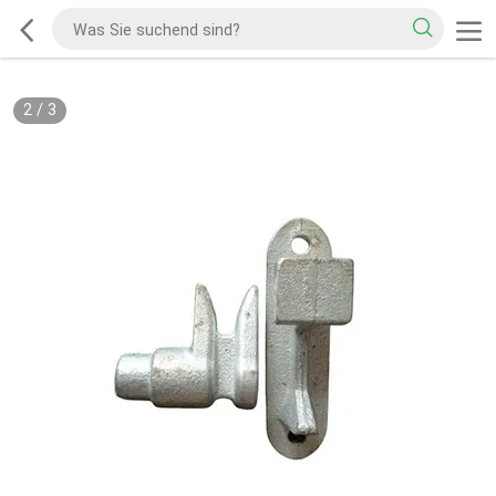
2
/
3