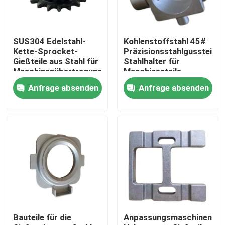
Über uns
SUS304 Edelstahl-
Kohlenstoffstahl 45#
Kette-Sprocket-
Präzisionsstahlgussteile
Fabrik-Ausflug
Gießteile aus Stahl für
Stahlhalter für
Maschinenübertragung
Maschinenteile
Anfrage absenden
Anfrage absenden
Qualitätskontrolle
Treten Sie mit uns in Verbindung
Nachrichten
Fordern Sie ein Zitat
Bauteile für die
Anpassungsmaschinen
Metallwerfende Teile