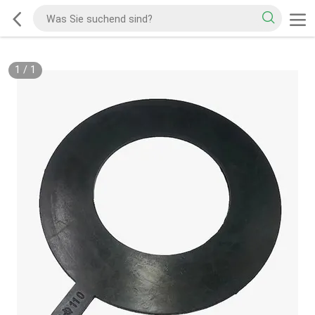
1
/
1