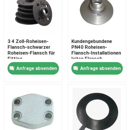
Über uns
Fabrik-Ausflug
3 4 Zoll-Roheisen-
Kundengebundene
Flansch-schwarzer
PN40 Roheisen-
Roheisen-Flansch für
Flansch-Installationen
Qualitätskontrolle
Fitting
leiten Flansch-
Verbindung
Anfrage absenden
Anfrage absenden
Treten Sie mit uns in Verbindung
Nachrichten
Fordern Sie ein Zitat
Metallwerfende Teile