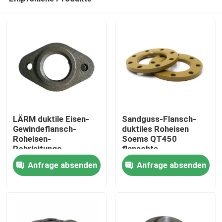
LÄRM duktile Eisen-
Sandguss-Flansch-
Gewindeflansch-
duktiles Roheisen
Roheisen-
Soems QT450
Rohrleitungs-
flanschte
Haus
Verbindung
Installations-
Anfrage absenden
Anfrage absenden
Rohrleitung
Produkte
Videos